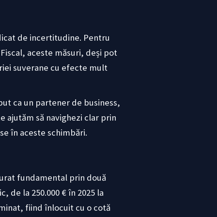
icat de incertitudine. Pentru
Fiscal, aceste măsuri, deși pot
riei suverane cu efecte mult
eput ca un partener de business,
te ajutăm să navighezi clar prin
nse în aceste schimbări.
gurat fundamental prin două
c, de la 250.000 € în 2025 la
inat, fiind înlocuit cu o cotă