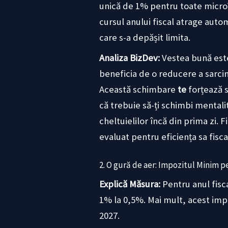
unică de 1% pentru toate microî
cursul anului fiscal atrage auto
care s-a depășit limita.
Analiza BizDev:
Vestea bună este 
beneficia de o reducere a sarcin
Această schimbare
te
forțează s
că trebuie să-ți schimbi mentalit
cheltuielilor încă din prima zi.
evaluat pentru eficiența sa fisc
2. O gură de aer: Impozitul Minim p
Explică Măsura:
Pentru anul fisc
1% la 0,5%. Mai mult, acest imp
2027.