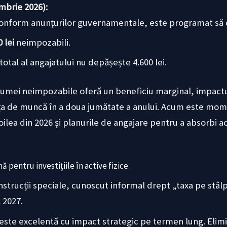
mbrie 2026):
Conform anunțurilor guvernamentale, este programat să 
 lei
neimpozabili.
total al angajatului nu depășește 4.600 lei.
 sumei neimpozabile oferă un beneficiu marginal, impactu
rța de muncă în a doua jumătate a anului. Acum este momen
ilea din 2026 și planurile de angajare pentru a absorbi 
ă pentru investițiile în active fizice
trucții speciale, cunoscut informal drept „taxa pe stâlp”
 2027.
este excelentă cu impact strategic pe termen lung. Elimi