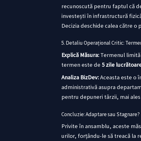
recunoscută pentru faptul că de
investești în infrastructură fizic
Decizia deschide calea către o pl
5. Detaliu Operațional Critic: Terme
Explică Măsura:
Termenul limită 
termen este de
5 zile lucrătoar
Analiza BizDev:
Aceasta este o î
administrativă asupra departamen
pentru depuneri târzii, mai ales
Concluzie: Adaptare sau Stagnare?
Privite în ansamblu, aceste măsu
urilor, forțându-le să treacă la