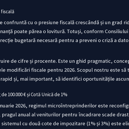
fiscală
 confruntă cu o presiune fiscală crescândă și un grad rid
anță poate părea o lovitură. Totuși, conform Consiliului 
orecție bugetară necesară pentru a preveni o criză a dato
iruire de cifre și procente. Este un ghid pragmatic, conc
ele modificări fiscale pentru 2026. Scopul nostru este să 
 rapid și, mai important, să identifici oportunitățile ascu
 de 100.000 € și Cotă Unică de 1%
nuarie 2026, regimul microîntreprinderilor este reconfi
, pragul anual al veniturilor pentru încadrare scade drasti
d, sistemul cu două cote de impozitare (1% și 3%) este elim