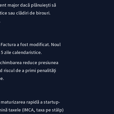
ent major dacă plănuiești să
ice sau clădiri de birouri.
.
Factura a fost modificat. Noul
5 zile calendaristice.
. Schimbarea reduce presiunea
riscul de a primi penalități
e.
ă maturizarea rapidă a startup-
mină taxele (IMCA, taxa pe stâlp)