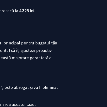
crească la
4.325 lei
.
l principal pentru bugetul tău
tul să îți ajustezi proactiv
această majorare garantată a
, este abrogat și va fi eliminat
narea acestei taxe,