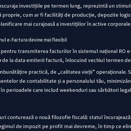
scuraja investițiile pe termen lung, reprezintă un stimul
ă proprie, cum ar fi facilități de producție, depozite logist
anificare mai curajoasă a investițiilor în active corporale
nul e-Factura devine mai flexibil
pentru transmiterea facturilor în sistemul național RO e-
e
de la data emiterii facturii, înlocuind vechiul termen de 
mbunătățire practică, de „calitatea vieții” operaționale
telor de contabilitate și a personalului tău, minimizând 
 în perioadele care includ weekenduri sau sărbători legal
ri conturează o nouă filozofie fiscală: statul încurajeaz
 regimul de impozit pe profit mai devreme, în timp ce eli