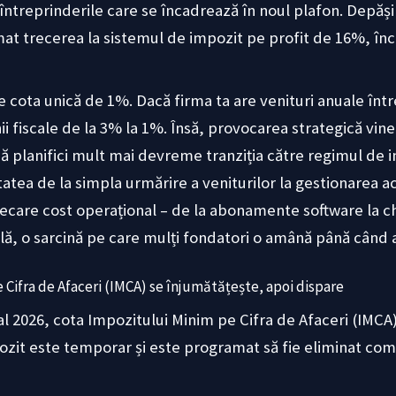
ntreprinderile care se încadrează în noul plafon. Depășir
mat trecerea la sistemul de impozit pe profit de 16%, înc
cota unică de 1%. Dacă firma ta are venituri anuale între 
ii fiscale de la 3% la 1%. Însă, provocarea strategică vin
ă planifici mult mai devreme tranziția către regimul de 
atea de la simpla urmărire a veniturilor la gestionarea act
 Fiecare cost operațional – de la abonamente software la c
ală, o sarcină pe care mulți fondatori o amână până când 
e Cifra de Afaceri (IMCA) se înjumătățește, apoi dispare
al 2026, cota Impozitului Minim pe Cifra de Afaceri (IMCA
ozit este temporar și este programat să fie eliminat com