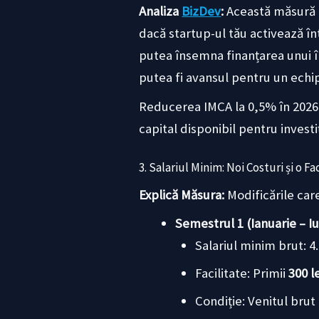
Analiza
BizDev
:
Această măsură re
dacă startup-ul tău activează în
putea însemna finanțarea unui în
putea fi avansul pentru un echip
Reducerea IMCA la 0,5% în 2026 
capital disponibil pentru investi
3. Salariul Minim: Noi Costuri și o F
Explică Măsura:
Modificările car
Semestrul 1 (Ianuarie – Iu
Salariul minim brut: 4.
Facilitate: Primii
300 l
Condiție: Venitul brut 