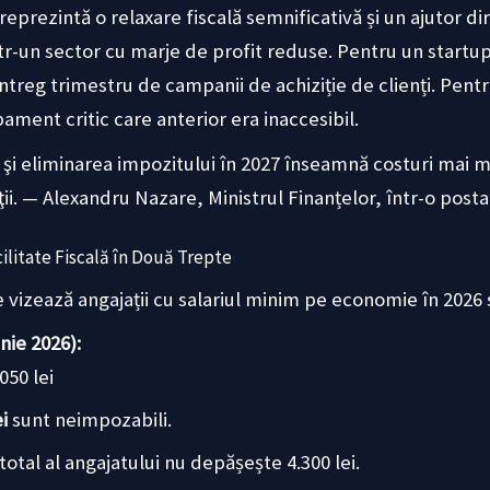
prezintă o relaxare fiscală semnificativă și un ajutor di
tr-un sector cu marje de profit reduse. Pentru un startup
treg trimestru de campanii de achiziție de clienți. Pent
ament critic care anterior era inaccesibil.
şi eliminarea impozitului în 2027 înseamnă costuri mai m
ţii. — Alexandru Nazare, Ministrul Finanțelor, într-o post
acilitate Fiscală în Două Trepte
e vizează angajații cu salariul minim pe economie în 2026
nie 2026):
050 lei
ei
sunt neimpozabili.
total al angajatului nu depășește 4.300 lei.