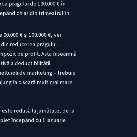
ea pragului de 100.000 € în
epând chiar din trimestrul în
60.000 € și 100.000 €, vei
e din reducerea pragului.
impozit pe profit. Asta înseamnă
ivă a deductibilității
heltuieli de marketing – trebuie
ajung la o scară mult mai mare.
) este redusă la jumătate, de la
plet începând cu 1 ianuarie