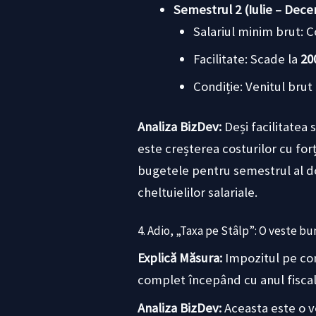
Semestrul 2 (Iulie – Dece
Salariul minim brut: 
Facilitate: Scade la
200
Condiție: Venitul brut 
Analiza BizDev:
Deși facilitatea
este creșterea costurilor cu fo
bugetele pentru semestrul al do
cheltuielilor salariale.
4. Adio, „Taxa pe Stâlp”: O veste bun
Explică Măsura:
Impozitul pe cons
complet începând cu anul fiscal
Analiza BizDev:
Aceasta este o v