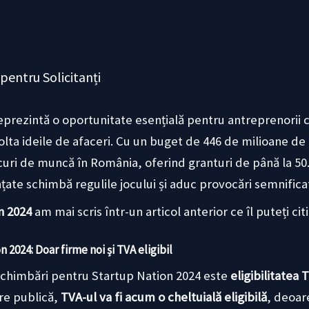
pentru Solicitanți
eprezintă o oportunitate esențială pentru antreprenorii 
lta ideile de afaceri. Cu un buget de 446 de milioane d
curi de muncă în România, oferind granturi de până la 50.
țate schimbă regulile jocului și aduc provocări semnificat
n 2024
am mai scris într-un articol anterior ce îl puteți cit
2024: Doar firme noi și TVA eligibil
schimbări pentru Startup Nation 2024 este
eligibilitatea 
are publică,
TVA-ul va fi acum o cheltuială eligibilă
, deoar