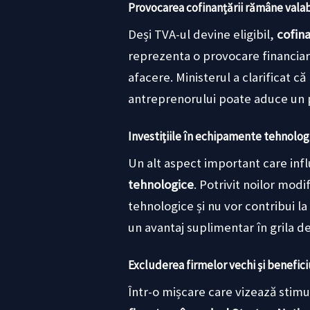
Provocarea cofinanțării rămâne valab
Deși TVA-ul devine eligibil,
cofin
reprezenta o provocare financiară,
afacere. Ministerul a clarificat 
antreprenorului poate aduce un p
Investițiile în echipamente tehnologi
Un alt aspect important care infl
tehnologice
. Potrivit noilor modif
tehnologice și nu vor contribui la
un avantaj suplimentar în grila d
Excluderea firmelor vechi și benefic
Într-o mișcare care vizează stimu