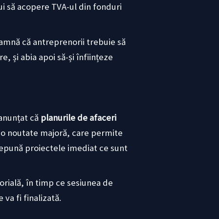
ui să acopere TVA-ul din fonduri
eamnă că antreprenorii trebuie să
, și abia apoi să-și înființeze
 anunțat că
planurile de afaceri
 o noutate majoră, care permite
i depună proiectele imediat ce sunt
orială, în timp ce sesiunea de
a fi finalizată.