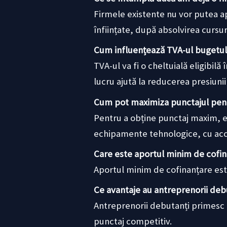
Firmele existente nu vor putea a
înființate, după absolvirea cursu
Cum influențează TVA-ul bugetul
TVA-ul va fi o cheltuială eligibil
lucru ajută la reducerea presiunii
Cum pot maximiza punctajul pentr
Pentru a obține punctaj maxim, es
echipamente tehnologice, cu acce
Care este aportul minim de cofi
Aportul minim de cofinanțare es
Ce avantaje au antreprenorii deb
Antreprenorii debutanți primesc 1
punctaj competitiv.