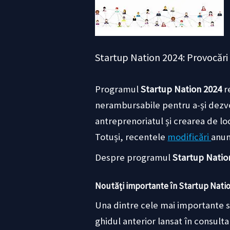
Startup Nation 2024: Provocări 
Programul
Startup Nation 2024
r
nerambursabile pentru a-și dezvo
antreprenoriatul și crearea de lo
Totuși, recentele
modificări
anun
Despre programul
Startup Natio
Noutăți importante în Startup Nation 
Una dintre cele mai importante 
ghidul anterior lansat în consult