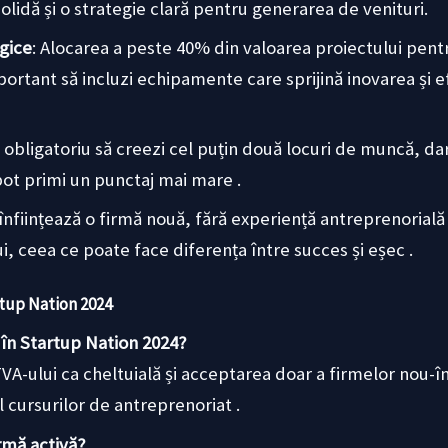
solidă și o strategie clară pentru generarea de venituri.
ogice
: Alocarea a peste 40% din valoarea proiectului pen
portant să incluzi echipamente care sprijină inovarea și e
e obligatoriu să creezi cel puțin două locuri de muncă, da
ot primi un punctaj mai mare .
e înființează o firmă nouă, fără experiență antreprenoria
i, ceea ce poate face diferența între succes și eșec .
rtup Nation 2024
 în Startup Nation 2024?
 TVA-ului ca cheltuială și acceptarea doar a firmelor nou-
l cursurilor de antreprenoriat .
rmă activă?