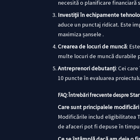
necesită o planificare financiară 
Investiții în echipamente tehnol
aduce un punctaj ridicat. Este im
maximiza șansele .
Crearea de locuri de muncă
: Est
multe locuri de muncă durabile p
Antreprenori debutanți
: Cei car
10 puncte în evaluarea proiectulu
FAQ: Întrebări frecvente despre Sta
Care sunt principalele modificări
Modificările includ eligibilitatea
de afaceri pot fi depuse în timpu
Ce se întâmplă dacă am deja o fi