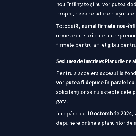
nou-înființate și nu vor putea de
proprii, ceea ce aduce o ușurare c
Totodată,
numai firmele nou-înfi
urmeze cursurile de antreprenoriat
firmele pentru a fi eligibili pentr
Sesiunea de înscriere: Planurile de afa
Pentru a accelera accesul la fond
vor putea fi depuse în paralel cu
solicitanților să nu aștepte cele 
gata.
Începând cu
10 octombrie 2024
,
depunere online a planurilor de 