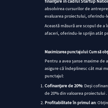
finanțare în cadrul Startup Natio
absolvirea cursurilor de antrepre
evaluarea proiectului, oferindu-
Această măsură are scopul de a în
afaceri, oferindu-le sprijin atât pr
Maximizarea punctajului: Cum să obți
Pentru a avea șanse maxime de a o
asigure că îndeplinesc cât mai mul
punctajul:
Cofinanțare de 20%
: Deși cofina
de 20% din valoarea proiectului .
Profitabilitate în primul an
: Obți