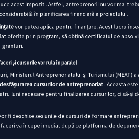
duce acest impozit . Astfel, antreprenorii nu vor mai treb
onsiderabilă în planificarea financiară a proiectului.
ințate
vor putea aplica pentru finanțare. Acest lucru îns
 oferite prin program, să obțină certificatul de absolvire
u granturi.
ceri și cursurile vor rula în paralel
uri, Ministerul Antreprenoriatului și Turismului (MEAT) a
 desfășurarea cursurilor de antreprenoriat
. Aceasta este
patru luni necesare pentru finalizarea cursurilor, ci să-ș
 vor fi deschise sesiunile de cursuri de formare antrepren
afaceri va începe imediat după ce platforma de depunere v