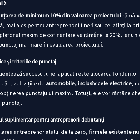
ilă
anțarea de minimum 10% din valoarea proiectului
rămâne 
 mai ales pentru antreprenorii tineri sau cei aflați la pr
că plafonul maxim de cofinanțare va rămâne la 20%, iar un
unctaj mai mare în evaluarea proiectului.
ce și criteriile de punctaj
uențează succesul unei aplicații este alocarea fondurilo
icări, achizițiile de
automobile, inclusiv cele electrice
, n
 obținerea punctajului maxim . Totuși, ele vor rămâne chel
e punctaj.
iul suplimentar pentru antreprenorii debutanți
larea antreprenoriatului de la zero,
firmele existente nu