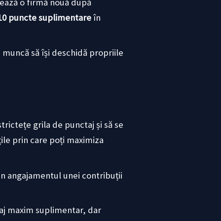
nțează o firmă nouă după
10 puncte suplimentare
în
e muncă să își deschidă propriile
rictețe grila de punctaj și să se
țile prin care poți maximiza
n angajamentul unei contribuții
taj maxim suplimentar, dar