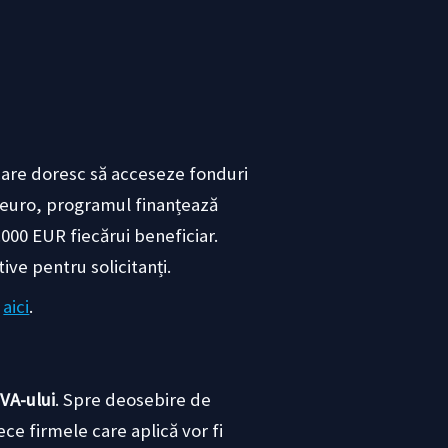
care doresc să acceseze fonduri
e euro, programul finanțează
000 EUR fiecărui beneficiar.
ive pentru solicitanți.
i
aici
.
TVA-ului
. Spre deosebire de
ece firmele care aplică vor fi