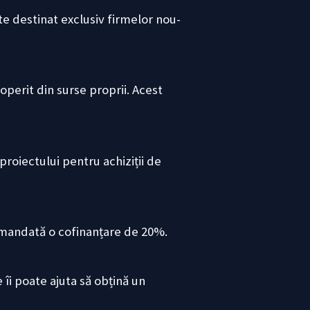
e destinat exclusiv firmelor nou-
operit din surse proprii. Acest
roiectului pentru achiziții de
omandată o cofinanțare de 20%.
îi poate ajuta să obțină un