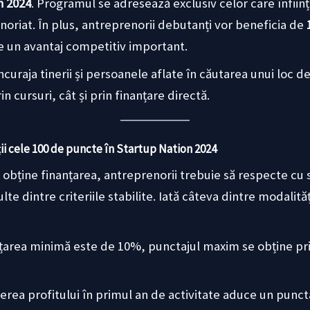
n 2024
. Programul se adresează exclusiv celor care înfii
noriat. În plus, antreprenorii debutanți vor beneficia de
le un avantaj competitiv important.
curaja tinerii și persoanele aflate în căutarea unui loc d
in cursuri, cât și prin finanțare directă.
i cele 100 de puncte în Startup Nation 2024
bține finanțarea, antreprenorii trebuie să respecte cu st
te dintre criteriile stabilite. Iată câteva dintre modalită
nțarea minimă este de 10%, punctajul maxim se obține pri
nerea profitului în primul an de activitate aduce un punc