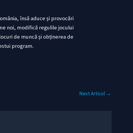
România, însă aduce și provocări
me noi, modifică regulile jocului
e locuri de muncă și obținerea de
cestui program.
Next Articol
→