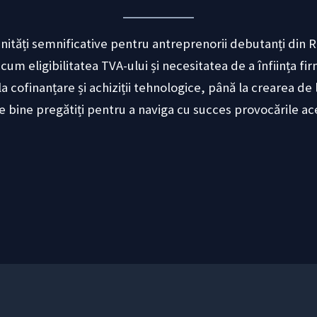
ități semnificative pentru antreprenorii debutanți din 
m eligibilitatea TVA-ului și necesitatea de a înființa fir
la cofinanțare și achiziții tehnologice, până la crearea d
fie bine pregătiți pentru a naviga cu succes provocările a