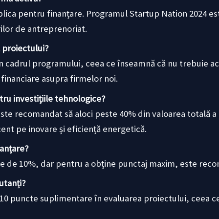
plica pentru finanțare. Programul Startup Nation 2024 est
rilor de antreprenoriat.
 proiectului?
ă în cadrul programului, ceea ce înseamnă că nu trebuie ac
 financiare asupra firmelor noi.
u investițiile tehnologice?
te recomandat să aloci peste 40% din valoarea totală a p
nt pe inovare și eficiență energetică.
nanțare?
te de 10%, dar pentru a obține punctaj maxim, este rec
utanți?
0 puncte suplimentare în evaluarea proiectului, ceea ce 